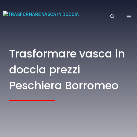
Vai
al
ME
contenuto
Trasformare vasca in
doccia prezzi
Peschiera Borromeo