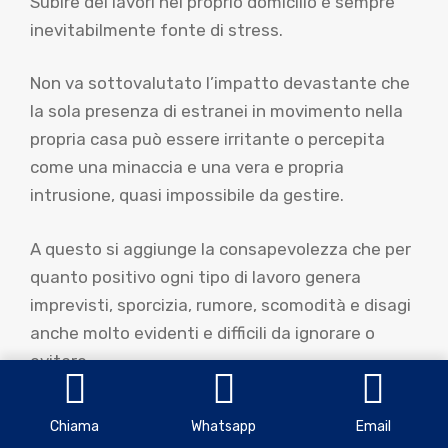
Subire dei lavori nel proprio domicilio è sempre
inevitabilmente fonte di stress.
Non va sottovalutato l’impatto devastante che
la sola presenza di estranei in movimento nella
propria casa può essere irritante o percepita
come una minaccia e una vera e propria
intrusione, quasi impossibile da gestire.
A questo si aggiunge la consapevolezza che per
quanto positivo ogni tipo di lavoro genera
imprevisti, sporcizia, rumore, scomodità e disagi
anche molto evidenti e difficili da ignorare o
evitare.
Peraltro spesso a voler o aver necessità di
Chiama
Whatsapp
Email
Trasformare vasca in doccia prezzi