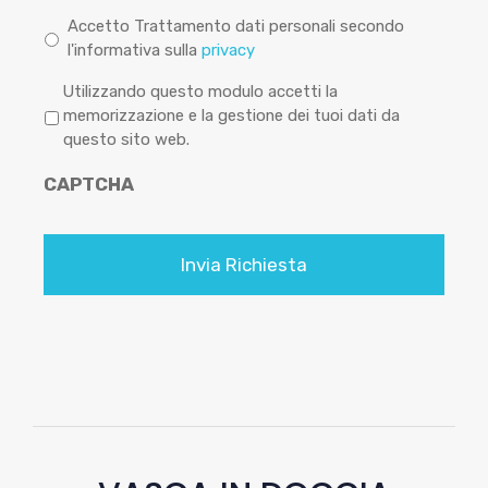
Accetto Trattamento dati personali secondo
l'informativa sulla
privacy
P
Utilizzando questo modulo accetti la
r
memorizzazione e la gestione dei tuoi dati da
i
questo sito web.
v
CAPTCHA
a
c
y
*