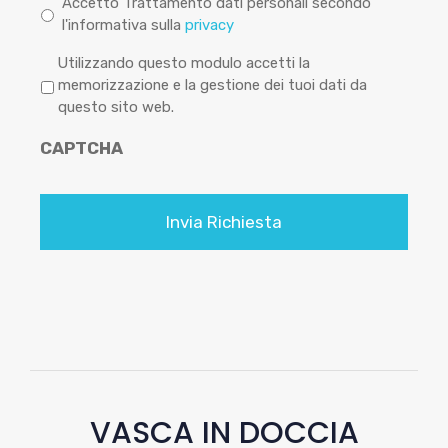
Accetto Trattamento dati personali secondo
l'informativa sulla
privacy
P
Utilizzando questo modulo accetti la
r
memorizzazione e la gestione dei tuoi dati da
i
questo sito web.
v
CAPTCHA
a
c
y
*
VASCA IN DOCCIA