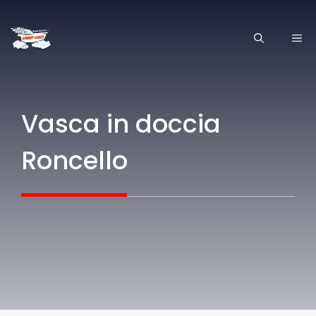
Vai
al
ME
contenuto
Vasca in doccia
Roncello