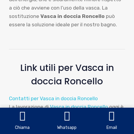
a ciò che avviene con l’uso della vasca. La
sostituzione
Vasca in doccia Roncello
può
essere la soluzione ideale per il nostro bagno.
Link utili per Vasca in
doccia Roncello
Contatti per Vasca in doccia Roncello
La lavorazione di
Vasca in doccia Roncello
oggi è
più facile che mai. Con il nostro intervento
trasformare la tua vecchia vasca da bagno in
Chiama
Whatsapp
Email
una cabina doccia comoda e moderna è un