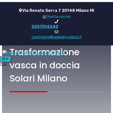
Vai
Via Renato Serra 7 20148 Milano MI
al
Chatta con noi
contenuto
0257514240
castrigno@speedyvasca.it
Trasformazione
MENU
vasca in doccia
Solari Milano