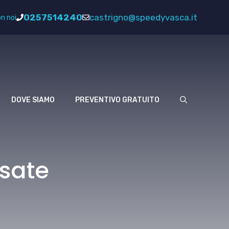
0257514240
castrigno@speedyvasca.it
n noi
DOVE SIAMO
PREVENTIVO GRATUITO
sate