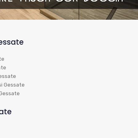
essate
te
ate
Gessate
rsi Gessate
 Gessate
ate