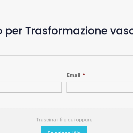
ivo per Trasformazione vas
Email
*
Trascina i file qui oppure
Seleziona i file