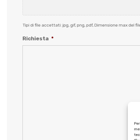
Tipi di file accettati: jpg, gif, png, pdf, Dimensione max del fi
Richiesta
*
Per
mem
tec