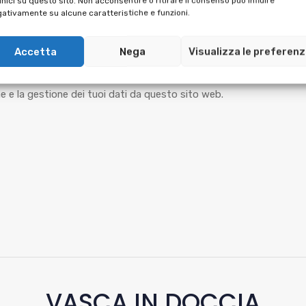
unici su questo sito. Non acconsentire o ritirare il consenso può influire
ativamente su alcune caratteristiche e funzioni.
Accetta
Nega
Visualizza le preferen
mativa sulla
privacy
 e la gestione dei tuoi dati da questo sito web.
VASCA IN DOCCIA