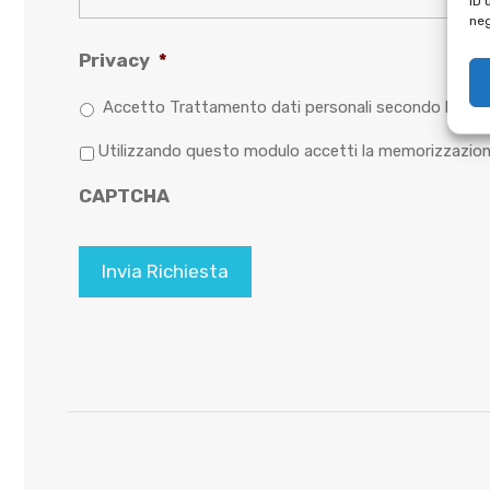
ID 
neg
Privacy
*
Accetto Trattamento dati personali secondo l'infor
P
Utilizzando questo modulo accetti la memorizzazione
r
CAPTCHA
i
v
a
c
y
*