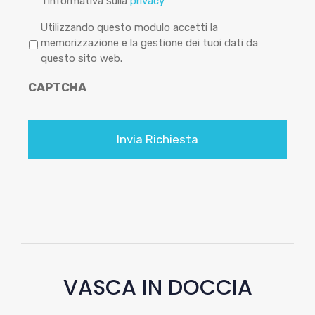
l'informativa sulla
privacy
P
Utilizzando questo modulo accetti la
r
memorizzazione e la gestione dei tuoi dati da
i
questo sito web.
v
CAPTCHA
a
c
y
*
VASCA IN DOCCIA