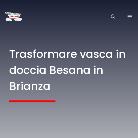
Vai
al
ME
contenuto
Trasformare vasca in
doccia Besana in
Brianza