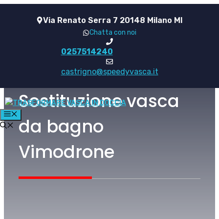
Vai
Via Renato Serra 7 20148 Milano MI
al
Chatta con noi
contenuto
0257514240
castrigno@speedyvasca.it
Sostituzione vasca
MENU
da bagno
Vimodrone