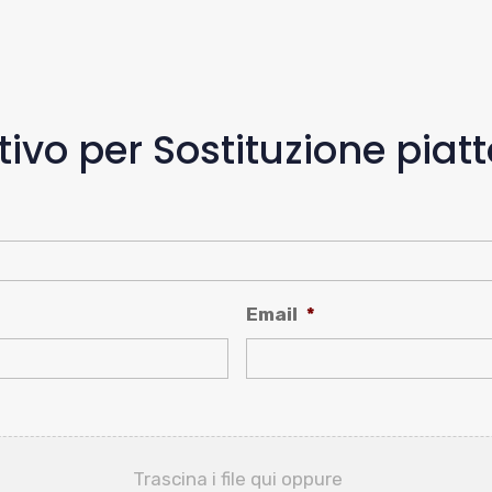
ntivo per Sostituzione piat
Email
*
Trascina i file qui oppure