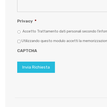
Privacy
*
Accetto Trattamento dati personali secondo l'infor
P
Utilizzando questo modulo accetti la memorizzazione
r
CAPTCHA
i
v
a
c
y
*