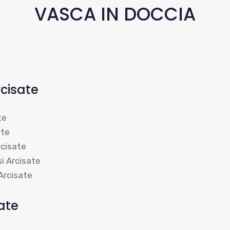
VASCA IN DOCCIA
cisate
te
ate
rcisate
si Arcisate
Arcisate
ate