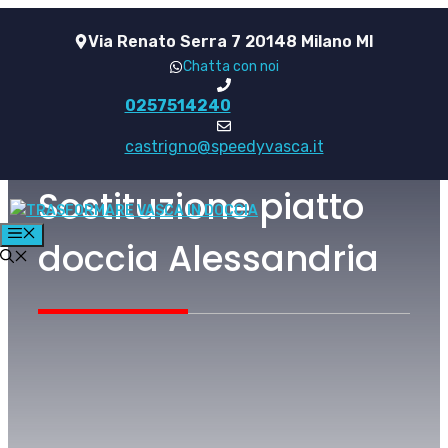
Vai
Via Renato Serra 7 20148 Milano MI
al
Chatta con noi
contenuto
0257514240
castrigno@speedyvasca.it
Sostituzione piatto
MENU
doccia Alessandria