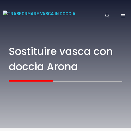
Vai
al
ME
contenuto
Sostituire vasca con
doccia Arona